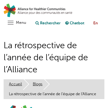
Aller
Rechercher
Cl
au
C
Poser une question au chatbot
contenu
principal
Toggle menu visibility
Menu
Rechercher
Chatbot
En
La rétrospective de
l’année de l’équipe de
l’Alliance
Accueil
Blogs
La rétrospective de l’année de l’équipe de l’Alliance