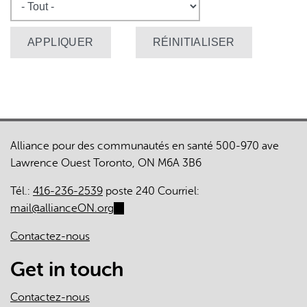
Alliance pour des communautés en santé 500-970 ave
Lawrence Ouest Toronto, ON M6A 3B6
Tél.:
416-236-2539
poste 240 Courriel:
mail@allianceON.org
(link
sends
Contactez-nous
e-
mail)
Get in touch
Contactez-nous