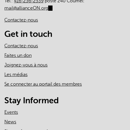
Tél.:
416-236-2539
poste 240 Courriel:
mail@allianceON.org
(link
sends
Contactez-nous
e-
mail)
Get in touch
Contactez-nous
Faites un don
Joignez-vous à nous
Les médias
Se connecter au portail des membres
Stay Informed
Events
News