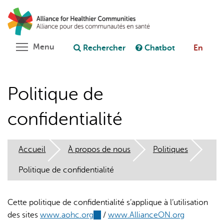
Aller
Rechercher
Cl
au
C
Poser une question au chatbot
contenu
principal
Toggle menu visibility
Menu
Rechercher
Chatbot
En
Politique de
confidentialité
Accueil
À propos de nous
Politiques
Politique de confidentialité
Cette politique de confidentialité s’applique à l’utilisation
des sites
www.aohc.org
(link
/
www.AllianceON.org