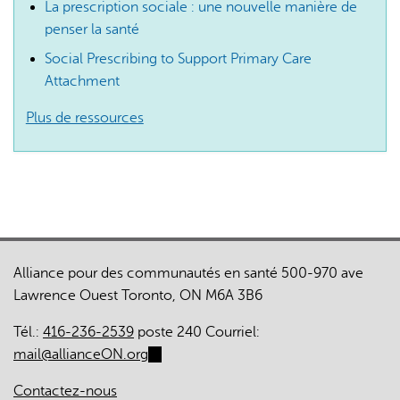
La prescription sociale : une nouvelle manière de
penser la santé
Social Prescribing to Support Primary Care
Attachment
Plus de ressources
Alliance pour des communautés en santé 500-970 ave
Lawrence Ouest Toronto, ON M6A 3B6
Tél.:
416-236-2539
poste 240 Courriel:
mail@allianceON.org
(link
sends
Contactez-nous
e-