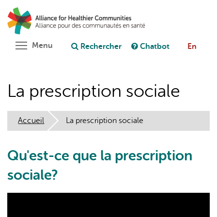
Aller
Rechercher
Cl
au
C
Poser une question au chatbot
contenu
principal
Toggle menu visibility
Menu
Rechercher
Chatbot
En
La prescription sociale
Accueil
La prescription sociale
Qu'est-ce que la prescription
sociale?