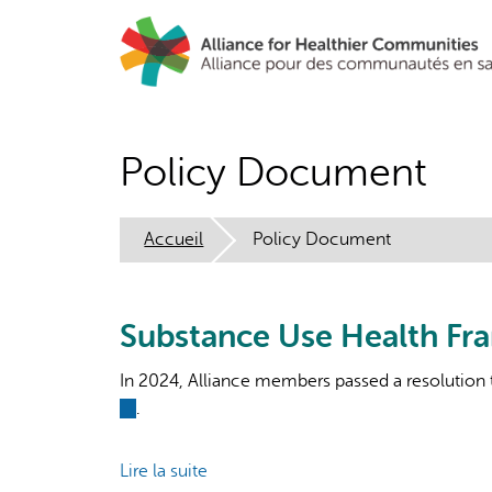
Aller
au
contenu
principal
Policy Document
Accueil
Policy Document
Substance Use Health F
In 2024, Alliance members passed a resolution 
(link
.
is
external)
Lire la suite
de