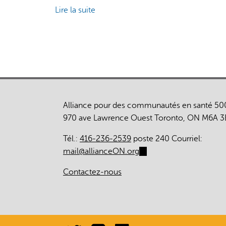
Lire la suite
de
Indigenous
Health
Systems
Transformation:
Foundations
for
IPHCC's
Alliance pour des communautés en santé 50
OHT
970 ave Lawrence Ouest Toronto, ON M6A 3
Provincial
Framework
Tél.:
416-236-2539
poste 240 Courriel:
mail@allianceON.org
(link
sends
Contactez-nous
e-
mail)