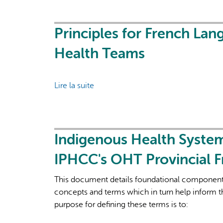
a
Weight-
Inclusive
Principles for French Lan
Approach
Health Teams
in
Public
Health:
Lire la suite
de
2024
Principles
Position
for
Statement
French
Language
Indigenous Health System
Health
IPHCC's OHT Provincial 
Services
in
This document details foundational components
Ontario
concepts and terms which in turn help inform
Health
purpose for defining these terms is to:
Teams