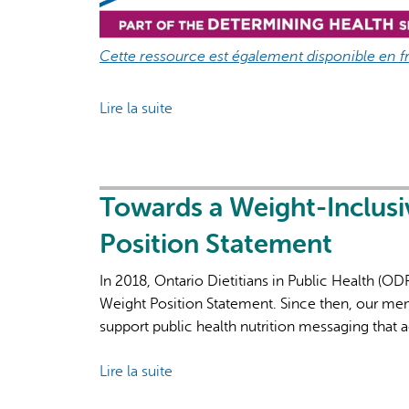
Cette ressource est également disponible en fr
Lire la suite
de
Issue
Brief:
Food
Systems
Towards a Weight-Inclusi
Position Statement
In 2018, Ontario Dietitians in Public Health (
Weight Position Statement. Since then, our me
support public health nutrition messaging that a
Lire la suite
de
Towards