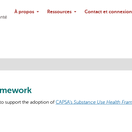
Rechercher
À propos
Ressources
Contact et connexion
Poser une questi
ramework
to support the adoption of
CAPSA’s
Substance Use Health Fra