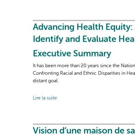
Substance
Use
Health
Framework
Advancing Health Equity:
Identify and Evaluate Heal
Executive Summary
It has been more than 20 years since the Natio
Confronting Racial and Ethnic Disparities in Hea
distant goal.
Lire la suite
de
Advancing
Health
Equity:
An
Vision d’une maison de s