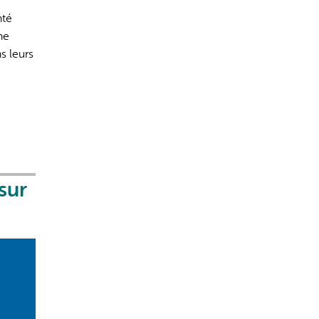
nté
une
s leurs
sur