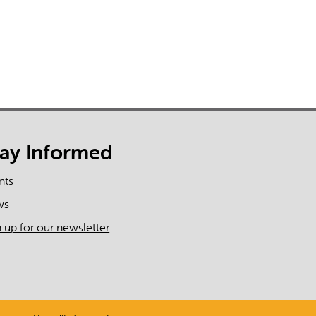
tay Informed
nts
ws
n up for our newsletter