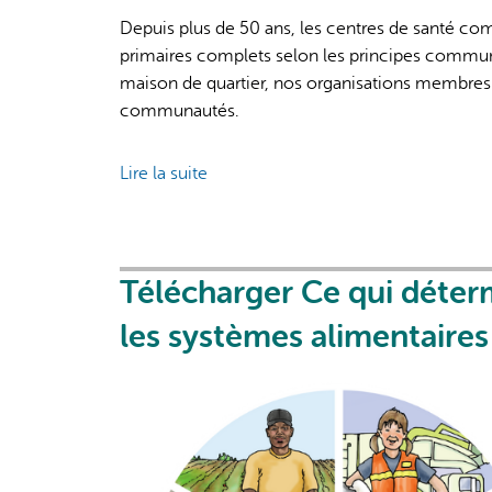
Approach
Depuis plus de 50 ans, les centres de santé com
to
primaires complets selon les principes commun
Systematically
maison de quartier, nos organisations membres v
Identify
communautés.
and
Evaluate
Health
Lire la suite
de
Disparities
Vision
d’une
maison
de
Télécharger Ce qui déterm
santé
les systèmes alimentaires