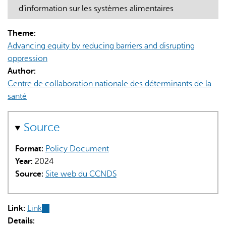
d’information sur les systèmes alimentaires
Theme:
Advancing equity by reducing barriers and disrupting
oppression
Author:
AI may display incorrect information, so verify any
Centre de collaboration nationale des déterminants de la
responses.
santé
Source
Format:
Policy Document
Year:
2024
Source:
Site web du CCNDS
Link:
Link
(link
Details:
is