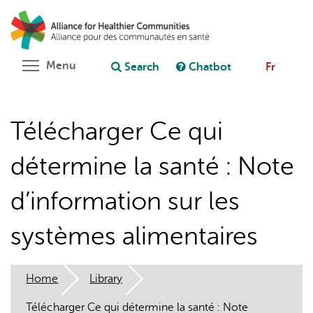
Skip
Search
Cl
to
C
Ask chatbot
main
content
Toggle menu visibility
Menu
Search
Chatbot
Fr
Télécharger Ce qui
détermine la santé : Note
d’information sur les
systèmes alimentaires
Home
Library
Télécharger Ce qui détermine la santé : Note