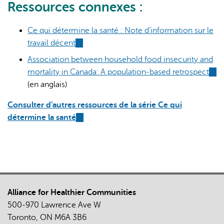
Ressources connexes :
Ce qui détermine la santé : Note d’information sur le
travail décent
(link
is
Association between household food insecurity and
external)
mortality in Canada: A population-based retrospect
(link
(en anglais)
is
exte
Consulter d’autres ressources de la série Ce qui
détermine la santé
(link
is
external)
Alliance for Healthier Communities
500-970 Lawrence Ave W
Toronto, ON M6A 3B6