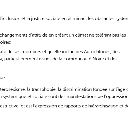
é, l’inclusion et la justice sociale en éliminant les obstacles syst
changements d’attitude en créant un climat ne tolérant pas les
oires;
L'IA peut afficher des information
versité de ses membres et qu’elle inclue des Autochtones, des
si, particulièrement issues de la communauté Noire et des
ue :
térosexisme, la transphobie, la discrimination fondée sur l’âge 
on systémique et sociale sont des manifestations de l’oppression
strictive, et est l’expression de rapports de hiérarchisation et d