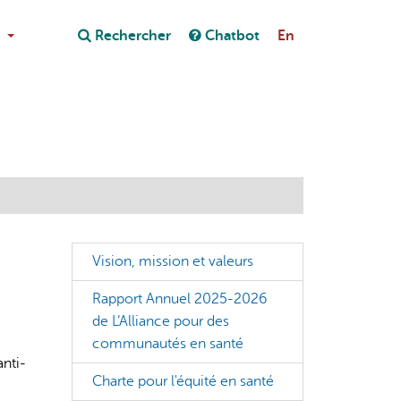
Close
Rechercher
Chatbot
En
Close
on au chatbot
Vision, mission et valeurs
Rapport Annuel 2025-2026
de L’Alliance pour des
communautés en santé
anti-
Charte pour l'équité en santé