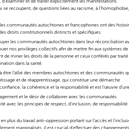
 d’examiner et de traiter explicitement les manifestations
ui se recoupent, de questions liées au racisme, à l’homophobie,
e les communautés autochtones et francophones ont des histoir
 des droits constitutionnels distincts et spécifiques.
ppuyer les communautés autochtones dans leur réconciliation a
uer nos privilèges collectifs afin de mettre fin aux systèmes de
t de miner les droits de la personne et ceux conférés par traité
ination dans la santé.
 à être l’allié des membres autochtones et des communautés qu
ntissage et de réapprentissage, qui constitue une démarche
confiance, la cohérence et la responsabilité et est l’œuvre d’une
ngagement et le désir de collaborer avec les communautés
 avec les principes de respect, d’inclusion, de responsabilité 
en plus du travail anti-oppression portant sur l’accès et l’inclus
ement marginalisés, il est crucial d’effectuer des changement