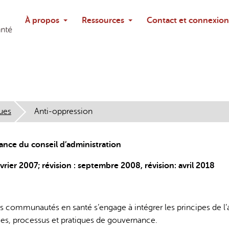
Rechercher
À propos
Ressources
Contact et connexion
Poser une questi
ques
Anti-oppression
ance du conseil d’administration
vrier 2007; révision : septembre 2008, révision: avril 2018
es communautés en santé s’engage à intégrer les principes de l’
ues, processus et pratiques de gouvernance.