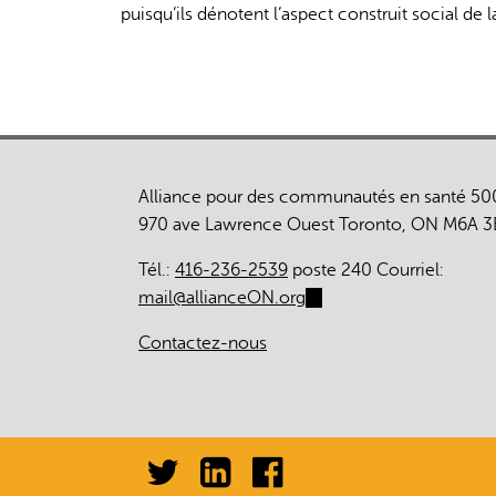
puisqu’ils dénotent l’aspect construit social de l
Alliance pour des communautés en santé 50
970 ave Lawrence Ouest Toronto, ON M6A 3
Tél.:
416-236-2539
poste 240 Courriel:
mail@allianceON.org
(link
sends
Contactez-nous
e-
mail)