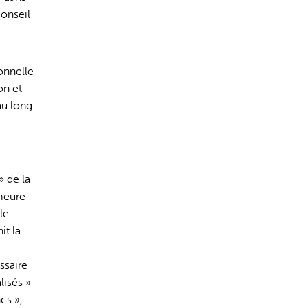
conseil
ionnelle
on et
au long
» de la
emeure
le
it la
ssaire
lisés »
cs »,