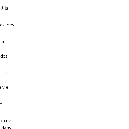
 à la
es, des
vec
 des
’ils
 vie.
et
ion des
s dans