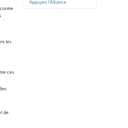
Appuyez l’Alliance
 contre
s
rs les
tre ces
lles
et de