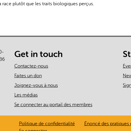
a race plutôt que les traits biologiques perçus.
0-
Get in touch
S
B6
Contactez-nous
Eve
Faites un don
Ne
Joignez-vous à nous
Sig
Les médias
Se connecter au portail des membres
Politique de confidentialité
Énoncé des pratiques 