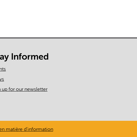
tay Informed
nts
ws
n up for our newsletter
en matière d'information