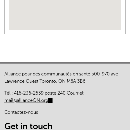
Alliance pour des communautés en santé 500-970 ave
Lawrence Ouest Toronto, ON M6A 3B6
Tél.:
416-236-2539
poste 240 Courriel:
mail@allianceON.org
(link
sends
Contactez-nous
e-
mail)
Get in touch