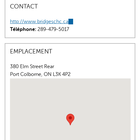
CONTACT
http://www.bridgeschc.ca
(link
Téléphone:
289-479-5017
is
external)
EMPLACEMENT
L'IA peut afficher des informations incorrectes, veuillez donc
vérifier toute réponse.
380 Elm Street Rear
Port Colborne
,
ON
L3K 4P2