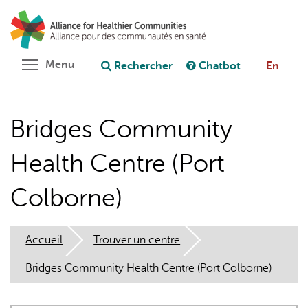
Aller
Rechercher
Cl
au
C
Poser une question au chatbot
contenu
principal
Toggle menu visibility
Menu
Rechercher
Chatbot
En
Bridges Community
Health Centre (Port
Colborne)
Accueil
Trouver un centre
Bridges Community Health Centre (Port Colborne)