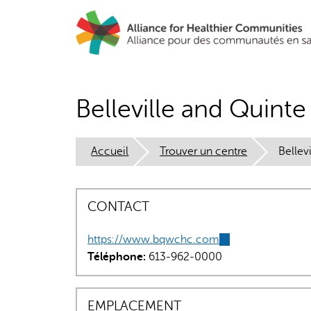
Aller
au
contenu
principal
Belleville and Quint
Accueil
Trouver un centre
Bellev
CONTACT
https://www.bqwchc.com
(link
Téléphone:
613-962-0000
is
external)
EMPLACEMENT