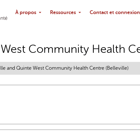
Rechercher
À propos
Ressources
Contact et connexion
Poser une questi
e West Community Health Cent
ille and Quinte West Community Health Centre (Belleville)