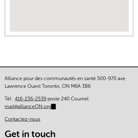
Alliance pour des communautés en santé 500-970 ave
Lawrence Ouest Toronto, ON M6A 3B6
Tél.:
416-236-2539
poste 240 Courriel:
mail@allianceON.org
(link
sends
Contactez-nous
e-
mail)
Get in touch