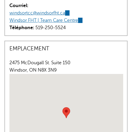
Courriel:
windsortcc@windsorfht.ca
(link
Windsor FHT | Team Care Centre
sends
(link
Téléphone:
519-250-5524
e-
is
mail)
external)
EMPLACEMENT
L'IA peut afficher des informations incorrectes, veuillez donc
vérifier toute réponse.
2475 McDougall St. Suite 150
Windsor
,
ON
N8X 3N9