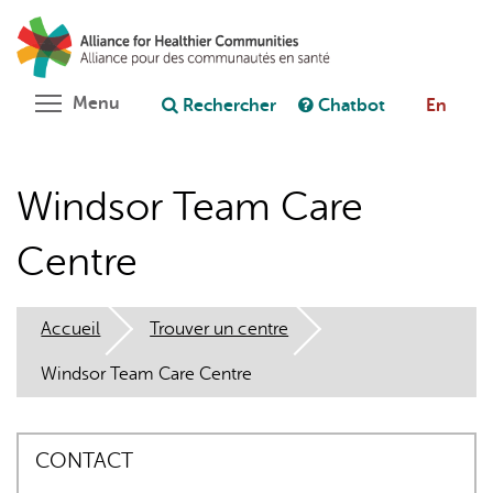
Aller
Rechercher
Cl
au
C
Poser une question au chatbot
contenu
principal
Toggle menu visibility
Menu
Rechercher
Chatbot
En
Windsor Team Care
Centre
Accueil
Trouver un centre
Windsor Team Care Centre
CONTACT