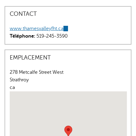
CONTACT
www.thamesvalleyfht.ca
(link
Téléphone:
519-245-3590
is
external)
L'IA peut afficher des informations incorrectes, veuillez donc
EMPLACEMENT
vérifier toute réponse.
278 Metcalfe Street West
Strathroy
ca