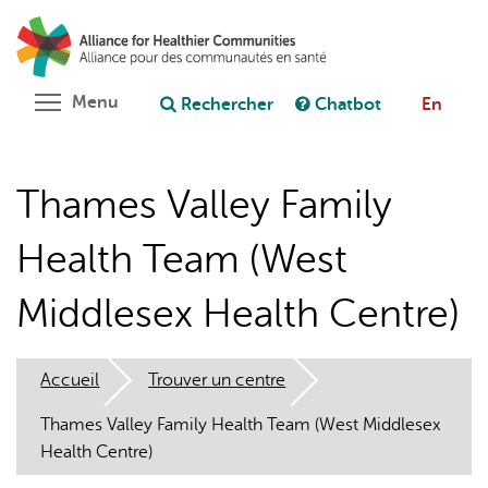
Aller
Rechercher
Cl
au
C
Poser une question au chatbot
contenu
principal
Toggle menu visibility
Menu
Rechercher
Chatbot
En
Thames Valley Family
Health Team (West
Middlesex Health Centre)
Accueil
Trouver un centre
Thames Valley Family Health Team (West Middlesex
Health Centre)