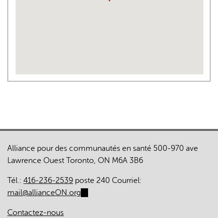
Alliance pour des communautés en santé 500-970 ave
Lawrence Ouest Toronto, ON M6A 3B6
Tél.:
416-236-2539
poste 240 Courriel:
mail@allianceON.org
(link
sends
Contactez-nous
e-