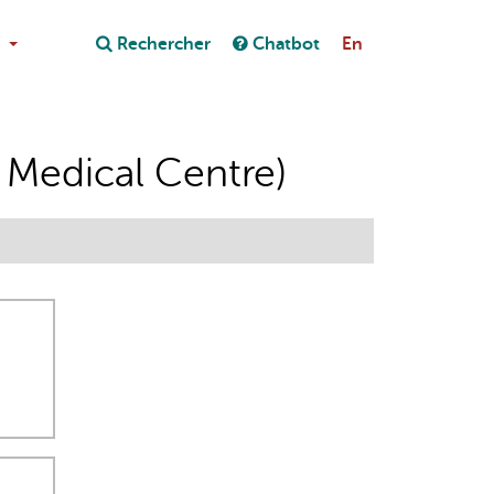
Close
Rechercher
Chatbot
En
Close
on au chatbot
 Medical Centre)