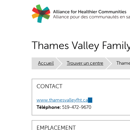
Aller
au
contenu
principal
Thames Valley Family
Accueil
Trouver un centre
Thames
CONTACT
www.thamesvalleyfht.ca
(link
Téléphone:
519-472-9670
is
external)
EMPLACEMENT