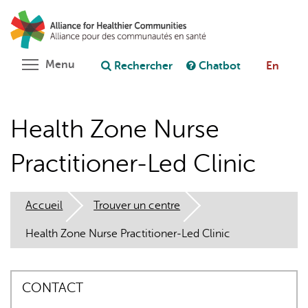
Aller
Rechercher
Cl
au
C
Poser une question au chatbot
contenu
principal
Toggle menu visibility
Menu
Rechercher
Chatbot
En
Health Zone Nurse
Practitioner-Led Clinic
Accueil
Trouver un centre
Health Zone Nurse Practitioner-Led Clinic
CONTACT