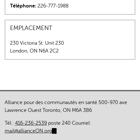
Téléphone:
226-777-1988
EMPLACEMENT
230 Victoria St. Unit 230
London
,
ON
N6A 2C2
L'IA peut afficher des informations incorrectes, veuillez donc
vérifier toute réponse.
Alliance pour des communautés en santé 500-970 ave
Lawrence Ouest Toronto, ON M6A 3B6
Tél.:
416-236-2539
poste 240 Courriel:
mail@allianceON.org
(link
sends