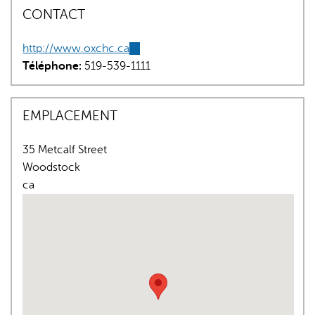
CONTACT
http://www.oxchc.ca
(link
Téléphone:
519-539-1111
is
external)
EMPLACEMENT
L'IA peut afficher des informations incorrectes, veuillez donc
vérifier toute réponse.
35 Metcalf Street
Woodstock
ca