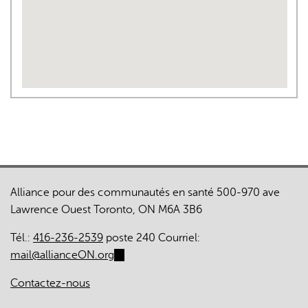
Alliance pour des communautés en santé 500-970 ave
Lawrence Ouest Toronto, ON M6A 3B6
Tél.:
416-236-2539
poste 240 Courriel:
mail@allianceON.org
(link
sends
Contactez-nous
e-
mail)