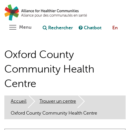
Aller
Rechercher
Cl
au
C
Poser une question au chatbot
contenu
principal
Toggle menu visibility
Menu
Rechercher
Chatbot
En
Oxford County
Community Health
Centre
Accueil
Trouver un centre
Oxford County Community Health Centre