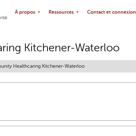
Rechercher
À propos
Ressources
Contact et connexion
Poser une questi
ring Kitchener-Waterloo
nity Healthcaring Kitchener-Waterloo