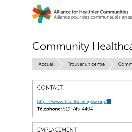
Aller
au
contenu
principal
Community Healthca
Accueil
Trouver un centre
Commu
CONTACT
https://www.healthcaringkw.org/
(link
Téléphone:
519-745-4404
is
external)
EMPLACEMENT