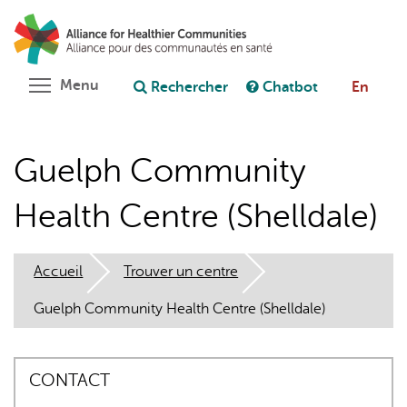
Aller
Rechercher
Cl
au
C
Poser une question au chatbot
contenu
principal
Toggle menu visibility
Menu
Rechercher
Chatbot
En
Guelph Community
Health Centre (Shelldale)
Accueil
Trouver un centre
Guelph Community Health Centre (Shelldale)
CONTACT