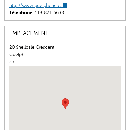
http://www.guelphchc.ca
(link
Téléphone:
519-821-6638
is
external)
EMPLACEMENT
20 Shelldale Crescent
L'IA peut afficher des informations incorrectes, veuillez donc
Guelph
vérifier toute réponse.
ca