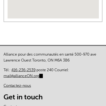
Alliance pour des communautés en santé 500-970 ave
Lawrence Ouest Toronto, ON M6A 3B6
Tél.:
416-236-2539
poste 240 Courriel:
mail@allianceON.org
(link
sends
Contactez-nous
e-
mail)
Get in touch