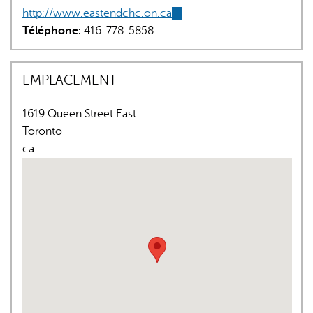
http://www.eastendchc.on.ca
(link
Téléphone:
416-778-5858
is
external)
EMPLACEMENT
1619 Queen Street East
L'IA peut afficher des informations incorrectes, veuillez donc
Toronto
vérifier toute réponse.
ca