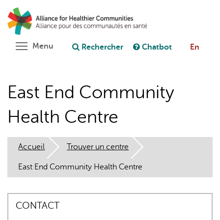
Aller
Rechercher
Cl
au
C
Poser une question au chatbot
contenu
principal
Toggle menu visibility
Menu
Rechercher
Chatbot
En
East End Community
Health Centre
Accueil
Trouver un centre
East End Community Health Centre
CONTACT