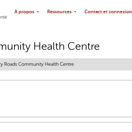
Rechercher
À propos
Ressources
Contact et connexion
Poser une questi
unity Health Centre
ry Roads Community Health Centre