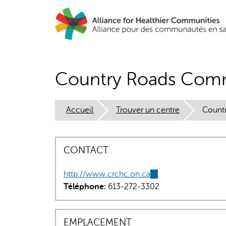
Aller
au
contenu
principal
Country Roads Comm
Accueil
Trouver un centre
Count
CONTACT
http://www.crchc.on.ca
(link
Téléphone:
613-272-3302
is
external)
EMPLACEMENT