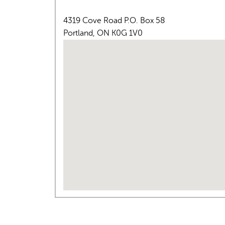
4319 Cove Road P.O. Box 58
Portland
,
ON
K0G 1V0