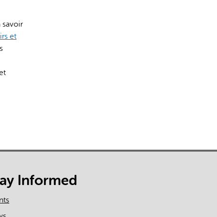
 savoir
rs et
s
et
tay Informed
nts
ws