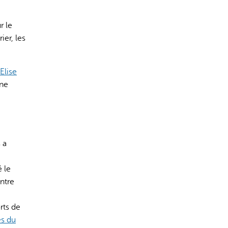
r le
er, les
Elise
ine
 a
é le
ontre
rts de
es du