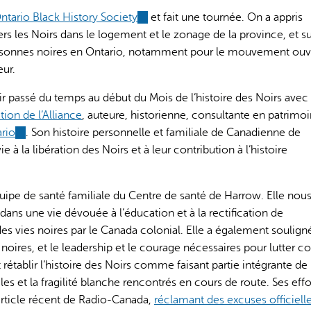
ntario Black History Society
(link
et fait une tournée. On a appris
s les Noirs dans le logement et le zonage de la province, et su
is
personnes noires en Ontario, notamment pour le mouvement ouvri
external)
eur.
passé du temps au début du Mois de l’histoire des Noirs avec
ion de l’Alliance
, auteure, historienne, consultante en patrimo
ario
(link
. Son histoire personnelle et familiale de Canadienne de
 à la libération des Noirs et à leur contribution à l’histoire
is
external)
ipe de santé familiale du Centre de santé de Harrow. Elle nous
dans une vie dévouée à l’éducation et à la rectification de
des vies noires par le Canada colonial. Elle a également soulign
 noires, et le leadership et le courage nécessaires pour lutter c
rétablir l’histoire des Noirs comme faisant partie intégrante de
les et la fragilité blanche rencontrés en cours de route. Ses effo
article récent de Radio-Canada,
réclamant des excuses officiell