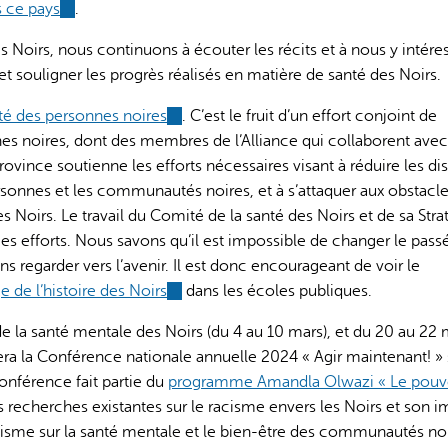
 ce pays
(link
.
is
s Noirs, nous continuons à écouter les récits et à nous y intéres
external)
t souligner les progrès réalisés en matière de santé des Noirs.
nté des personnes noires
(link
. C’est le fruit d’un effort conjoint de
s noires, dont des membres de l’Alliance qui collaborent avec
is
rovince soutienne les efforts nécessaires visant à réduire les dis
external)
rsonnes et les communautés noires, et à s’attaquer aux obstacl
 Noirs. Le travail du Comité de la santé des Noirs et de sa Stra
s efforts. Nous savons qu’il est impossible de changer le pass
 regarder vers l’avenir. Il est donc encourageant de voir le
e de l’histoire des Noirs
(link
dans les écoles publiques.
is
la santé mentale des Noirs (du 4 au 10 mars), et du 20 au 22 m
external)
 la Conférence nationale annuelle 2024 « Agir maintenant! » s
onférence fait partie du
programme Amandla Olwazi « Le pouvo
s recherches existantes sur le racisme envers les Noirs et son 
racisme sur la santé mentale et le bien-être des communautés noi