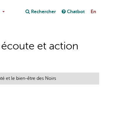
Close
Rechercher
Chatbot
En
Close
on au chatbot
, écoute et action
té et le bien-être des Noirs