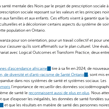
 la santé mentale des Noirs par le projet de prescription sociale à
scription sociale reposant sur les valeurs et les principes noir
 aux familles et aux enfants. Ces efforts visent à garantir que la
culturelles et à décoloniser certains aspects du système de soi
ette population en Ontario.
 Kwanza pour son orientation, pour un travail collectif et pour un
ur s’assurer qu’ils sont affirmatifs sur le plan culturel. Une éval
tenariat avec Logical Outcomes et Transform Practice, deux entr
nnes d’ascendance africaine
(link
tire à sa fin en 2024, de nouveaux
n, de diversité et d’anti-racisme de Santé Ontario
is
(link
, sont mis e
 répandue dans nos systèmes de santé et systèmes sociaux. Les
external)
is
ompris
l’importance de recueillir des données sociodémograph
external)
stème de santé le
reconnaissent aussi de plus en plus
. Nous att
 que d’exposer les inégalités, les données de santé fondées sur
(link
et que les résultats en matière de santé des personnes noire