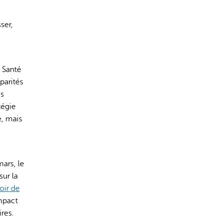
ser,
 Santé
parités
es
tégie
é, mais
ars, le
ur la
ir de
impact
res.