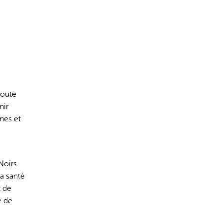
s incorrectes, veuillez donc vérifier toute réponse.
coute
nir
nnes et
Noirs
la santé
t de
e de