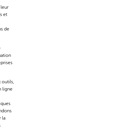
 leur
s et
ns de
e
uation
eprises
 outils,
n ligne
iques
endons
 la
s