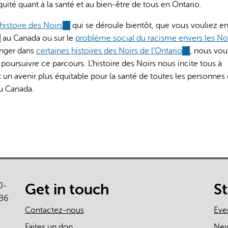
équité quant à la santé et au bien-être de tous en Ontario.
is
external)
’histoire des Noirs
(link
qui se déroule bientôt, que vous vouliez en
ink
au Canada ou sur le
is
problème social du racisme envers les Noi
onger dans
certaines histoires des Noirs de l’Ontario
external)
(link
, nous vou
 poursuivre ce parcours. L’histoire des Noirs nous incite tous à
ternal)
is
 un avenir plus équitable pour la santé de toutes les personnes 
external)
au Canada.
0-
Get in touch
S
B6
Contactez-nous
Eve
Faites un don
Ne