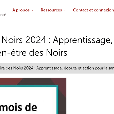
Rechercher
À propos
Ressources
Contact et connexion
Poser une questi
s Noirs 2024 : Apprentissage
ien-être des Noirs
oire des Noirs 2024 : Apprentissage, écoute et action pour la san