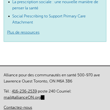
La prescription sociale : une nouvelle manière de
penser la santé
Social Prescribing to Support Primary Care
Attachment
Plus de ressources
Alliance pour des communautés en santé 500-970 ave
Lawrence Ouest Toronto, ON M6A 3B6
Tél.:
416-236-2539
poste 240 Courriel:
mail@allianceON.org
(link
sends
Contactez-nous
e-