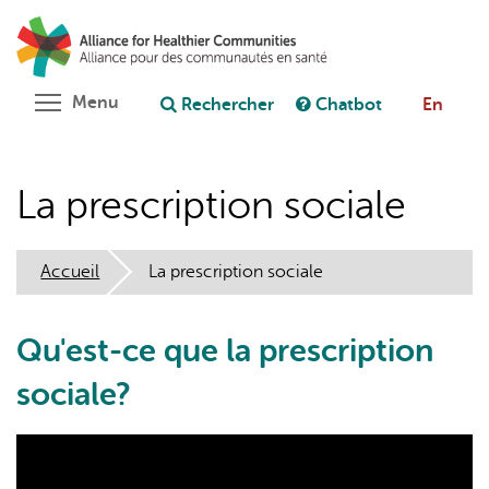
Aller
Rechercher
Cl
au
C
Poser une question au chatbot
contenu
principal
Toggle menu visibility
Menu
Rechercher
Chatbot
En
La prescription sociale
Accueil
La prescription sociale
Qu'est-ce que la prescription
sociale?