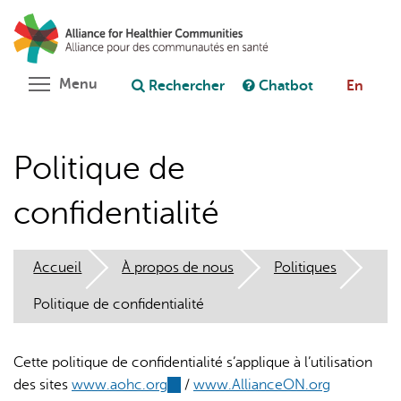
Aller
Rechercher
Cl
au
C
Poser une question au chatbot
contenu
principal
Toggle menu visibility
Menu
Rechercher
Chatbot
En
Politique de
confidentialité
Accueil
À propos de nous
Politiques
Politique de confidentialité
Cette politique de confidentialité s’applique à l’utilisation
des sites
www.aohc.org
(link
/
www.AllianceON.org