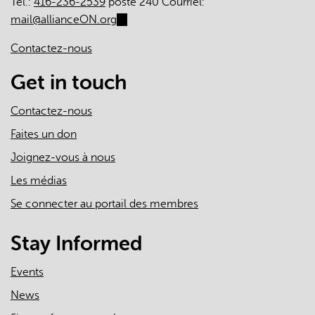
Tél.:
416-236-2539
poste 240 Courriel:
mail@allianceON.org
(link
sends
Contactez-nous
e-
mail)
Get in touch
Contactez-nous
Faites un don
Joignez-vous à nous
Les médias
Se connecter au portail des membres
Stay Informed
Events
News