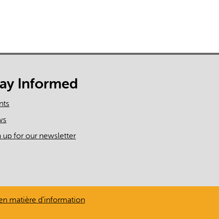
tay Informed
nts
ws
n up for our newsletter
en matière d'information