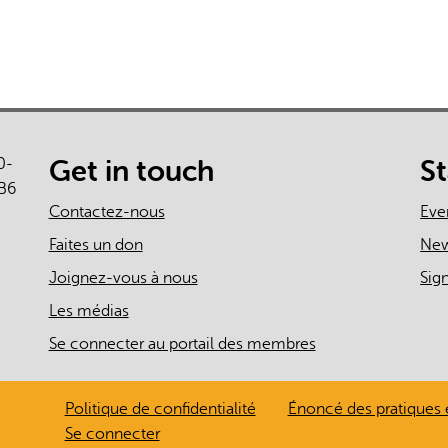
0-
Get in touch
S
B6
Contactez-nous
Eve
Faites un don
Ne
Joignez-vous à nous
Sig
Les médias
Se connecter au portail des membres
Politique de confidentialité
Énoncé des pratiques 
Se connecter