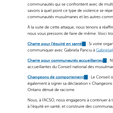
communautés qui se confrontent avec de multipl
savons à quel point ce type de violence se répe
communautés musulmanes et les autres commun
À la suite de cette attaque, nous tenons à réaff
nous vous pressons de faire de même. Voici troi
Charte pour l’équité en santé
(link
: Si votre orga
communiquer avec Gabriela Panciu à
is
Gabriela
external)
Charte pour communautés accueillantes
(link
: N
accueillantes du Conseil national des musulman
is
extern
Changeons de comportement
(link
: Le Conseil 
également à signer sa déclaration « Changeon
is
Ontario dénué de racisme.
external)
Nous, à l’ACSO, nous engageons à continuer à tr
à l’équité en santé, et construire des communau