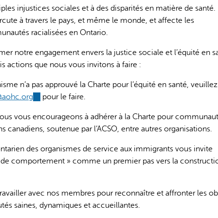
es injustices sociales et à des disparités en matière de santé
rcute à travers le pays, et même le monde, et affecte les
autés racialisées en Ontario.
irmer notre engagement envers la justice sociale et l’équité en s
s actions que nous vous invitons à faire :
L'IA peut afficher des information
nisme n’a pas approuvé la Charte pour l’équité en santé, veuillez
@aohc.org
(link
pour le faire.
sends
ous vous encourageons à adhérer à la Charte pour communau
e-
s canadiens, soutenue par l’ACSO, entre autres organisations.
mail)
al)
ontarien des organismes de service aux immigrants vous invite
s de comportement » comme un premier pas vers la constructi
availler avec nos membres pour reconnaître et affronter les ob
tés saines, dynamiques et accueillantes.