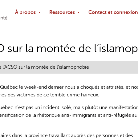
Rechercher
À propos
Ressources
Contact et connexion
Poser une questi
O sur la montée de l’islamo
e l’ACSO sur la montée de l’islamophobie
e Québec le week-end dernier nous a choqués et attristés, et no
es des victimes de ce terrible crime haineux.
uébec n’est pas un incident isolé, mais plutôt une manifestatio
ensification de la rhétorique anti-immigrants et anti-réfugiés au
ires dans la province travaillant auprès des personnes et des