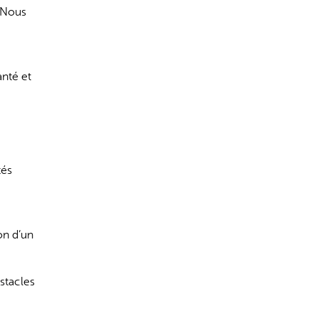
. Nous
anté et
s incorrectes, veuillez donc vérifier toute réponse.
tés
on d’un
stacles