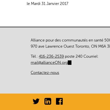
le Mardi 31 Janvier 2017
Alliance pour des communautés en santé 50
970 ave Lawrence Ouest Toronto, ON M6A 3
Tél.:
416-236-2539
poste 240 Courriel:
mail@allianceON.org
(link
sends
Contactez-nous
e-
mail)