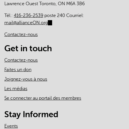
Lawrence Ouest Toronto, ON M6A 3B6
Tél.:
416-236-2539
poste 240 Courriel:
mail@allianceON.org
(link
sends
Contactez-nous
e-
mail)
Get in touch
Contactez-nous
Faites un don
Joignez-vous à nous
Les médias
Se connecter au portail des membres
Stay Informed
Events