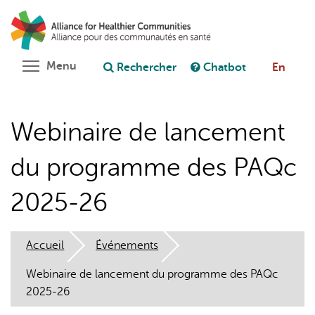
Aller
Rechercher
Cl
au
C
Poser une question au chatbot
contenu
principal
Toggle menu visibility
Menu
Rechercher
Chatbot
En
Webinaire de lancement
du programme des PAQc
2025-26
Accueil
Événements
Webinaire de lancement du programme des PAQc
2025-26