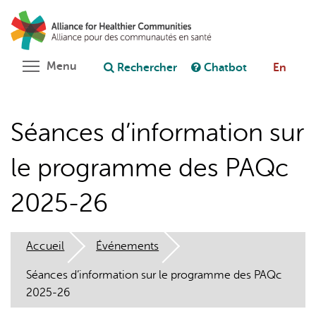
Aller
Rechercher
Cl
au
C
Poser une question au chatbot
contenu
principal
Toggle menu visibility
Menu
Rechercher
Chatbot
En
Séances d’information sur
le programme des PAQc
2025-26
Accueil
Événements
Séances d’information sur le programme des PAQc
2025-26