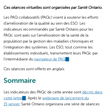
Ces séances virtuelles sont organisées par Santé Ontario
.
Les PAQ collaboratifs (PAQc) visent à soutenir les efforts
d’amélioration de la qualité au sein des ESO. Les
indicateurs recommandés par Santé Ontario pour les
PAQc sont axés sur l’amélioration de la santé de la
L'IA peut afficher des informations incorrectes, veuillez donc
population par la gestion des maladies chroniques et
vérifier toute réponse.
l’intégration des systèmes. Les ESO, tout comme les
établissements individuels, transmettent leurs PAQc par
l’intermédiaire du
navigateur de PAQ
(link
.
is
Ces s
éances sont offerts en anglais.
external)
Sommaire
Les indicateurs des PAQc de cette année sont
décrits dans
cette lettre
(link
. Après le
webinaire de lancement du
15 janvier
, Santé Ontario organisera une série de séances
is