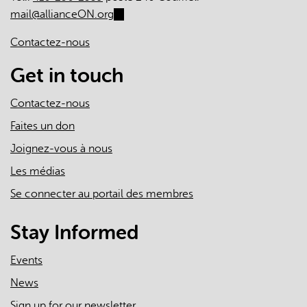
mail@allianceON.org
(link
sends
Contactez-nous
e-
mail)
Get in touch
Contactez-nous
Faites un don
Joignez-vous à nous
Les médias
Se connecter au portail des membres
Stay Informed
Events
News
Sign up for our newsletter