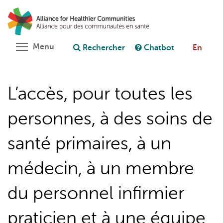
Aller
Rechercher
Cl
au
C
Poser une question au chatbot
contenu
principal
Toggle menu visibility
Menu
Rechercher
Chatbot
En
L’accès, pour toutes les
personnes, à des soins de
santé primaires, à un
médecin, à un membre
du personnel infirmier
praticien et à une équipe