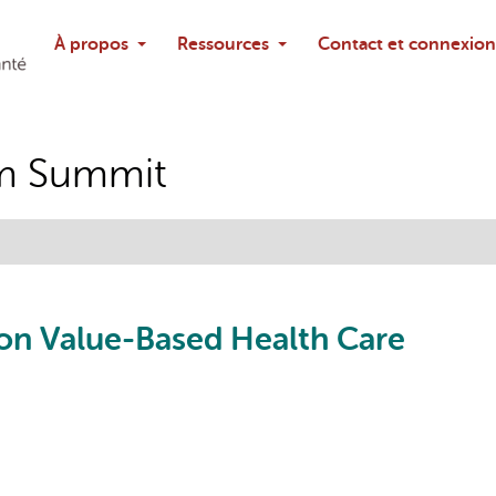
Rechercher
À propos
Ressources
Contact et connexion
Poser une questi
em Summit
 on Value-Based Health Care