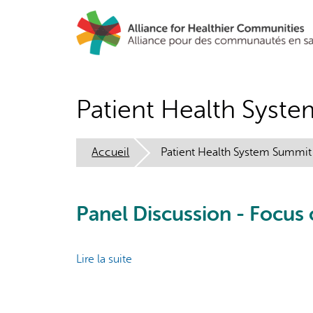
Aller
au
contenu
principal
Patient Health Syst
Accueil
Patient Health System Summit
Panel Discussion - Focus
Lire la suite
de
Panel
Discussion
-