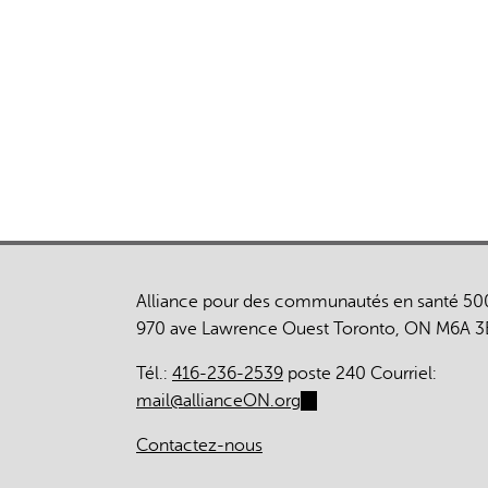
Focus
on
Value-
Based
Health
Care
Alliance pour des communautés en santé 50
970 ave Lawrence Ouest Toronto, ON M6A 3
Tél.:
416-236-2539
poste 240 Courriel:
mail@allianceON.org
(link
sends
Contactez-nous
e-
mail)