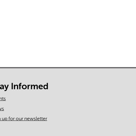
s incorrectes, veuillez donc vérifier toute réponse.
tay Informed
nts
ws
n up for our newsletter