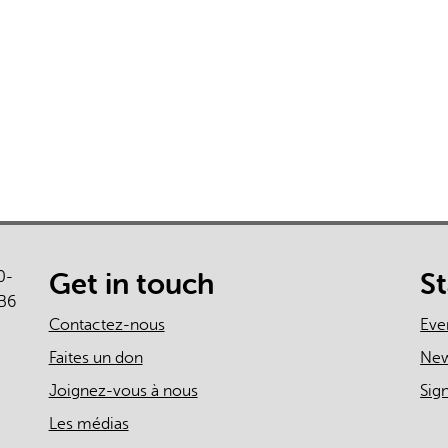
L'IA peut afficher des information
0-
Get in touch
S
B6
Contactez-nous
Eve
Faites un don
Ne
Joignez-vous à nous
Sig
Les médias