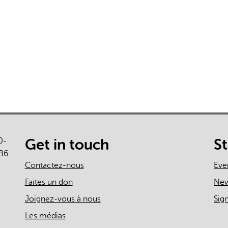
L'IA peut afficher des information
0-
Get in touch
S
B6
Contactez-nous
Eve
Faites un don
Ne
Joignez-vous à nous
Sig
Les médias