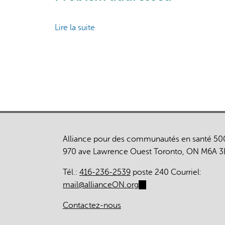
Lire la suite
de
Afrocentric
screening
program
for
breast,
colorectal,
and
cervical
Alliance pour des communautés en santé 50
cancer
970 ave Lawrence Ouest Toronto, ON M6A 3
among
immigrant
Tél.:
416-236-2539
poste 240 Courriel:
patients
mail@allianceON.org
(link
in
sends
Ontario
Contactez-nous
e-
mail)