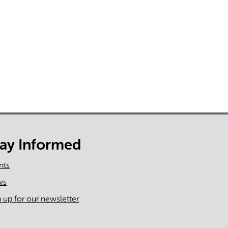
s incorrectes, veuillez donc vérifier toute réponse.
tay Informed
nts
ws
n up for our newsletter