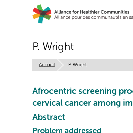
Aller
au
contenu
principal
P. Wright
Accueil
P. Wright
Afrocentric screening pro
cervical cancer among im
Abstract
Problem addressed