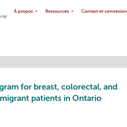
Rechercher
À propos
Ressources
Contact et connexion
Poser une questi
gram for breast, colorectal, and
migrant patients in Ontario