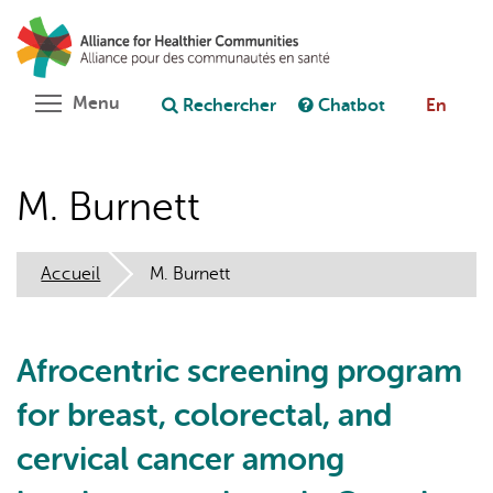
Aller
Rechercher
Cl
au
C
Poser une question au chatbot
contenu
principal
Toggle menu visibility
Menu
Rechercher
Chatbot
En
M. Burnett
Accueil
M. Burnett
Afrocentric screening program
for breast, colorectal, and
cervical cancer among