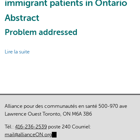
immigrant patients in Ontario
Abstract
Problem addressed
L'IA peut afficher des informations incorrectes, veuillez donc
Lire la suite
de
vérifier toute réponse.
Afrocentric
screening
program
for
breast,
colorectal,
Alliance pour des communautés en santé 500-970 ave
and
Lawrence Ouest Toronto, ON M6A 3B6
cervical
cancer
Tél.:
416-236-2539
poste 240 Courriel:
among
mail@allianceON.org
(link
immigrant