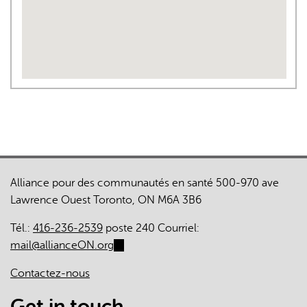
Alliance pour des communautés en santé 500-970 ave
Lawrence Ouest Toronto, ON M6A 3B6
Tél.:
416-236-2539
poste 240 Courriel:
mail@allianceON.org
(link
sends
Contactez-nous
e-
mail)
Get in touch