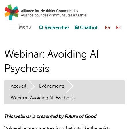
Aller
Rechercher
Cl
au
C
Poser une question au chatbot
contenu
principal
Toggle menu visibility
Menu
Rechercher
Chatbot
En
Fr
Webinar: Avoiding AI
Psychosis
Accueil
Événements
Webinar: Avoiding AI Psychosis
This webinar is presented by Future of Good
Vulnerable users are treating chatbots like therapists,