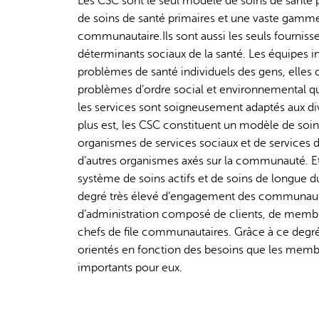
Les CSC sont le seul modèle de soins de santé p
de soins de santé primaires et une vaste gamm
communautaire.Ils sont aussi les seuls fournisse
déterminants sociaux de la santé. Les équipes 
problèmes de santé individuels des gens, elles 
problèmes d’ordre social et environnemental qu
les services sont soigneusement adaptés aux d
plus est, les CSC constituent un modèle de soins t
organismes de services sociaux et de services d
d’autres organismes axés sur la communauté. Et 
système de soins actifs et de soins de longue dur
degré très élevé d’engagement des communautés
d’administration composé de clients, de membr
chefs de file communautaires. Grâce à ce degré
orientés en fonction des besoins que les memb
importants pour eux.