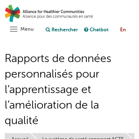
Aller
Rechercher
Cl
au
C
Poser une question au chatbot
contenu
principal
Toggle menu visibility
Menu
Rechercher
Chatbot
En
Rapports de données
personnalisés pour
l’apprentissage et
l’amélioration de la
qualité