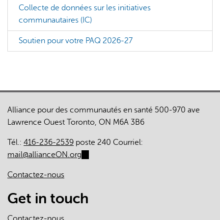
Collecte de données sur les initiatives
communautaires (IC)
Soutien pour votre PAQ 2026-27
Alliance pour des communautés en santé 500-970 ave
Lawrence Ouest Toronto, ON M6A 3B6
Tél.:
416-236-2539
poste 240 Courriel:
mail@allianceON.org
(link
sends
Contactez-nous
e-
mail)
Get in touch
Contactez-nous