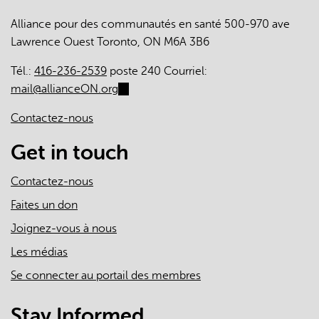
Alliance pour des communautés en santé 500-970 ave
Lawrence Ouest Toronto, ON M6A 3B6
Tél.:
416-236-2539
poste 240 Courriel:
mail@allianceON.org
(link
sends
Contactez-nous
e-
mail)
Get in touch
Contactez-nous
Faites un don
Joignez-vous à nous
Les médias
Se connecter au portail des membres
Stay Informed