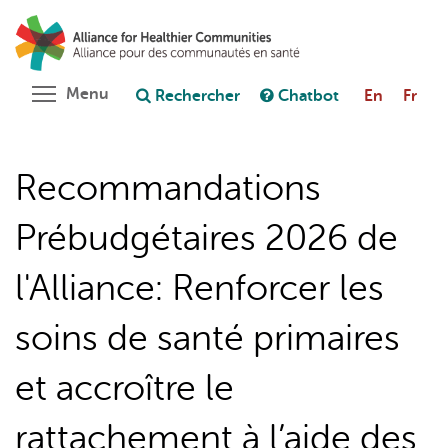
Aller
Rechercher
Cl
au
C
Poser une question au chatbot
contenu
principal
Toggle menu visibility
Menu
Rechercher
Chatbot
En
Fr
Recommandations
Prébudgétaires 2026 de
l'Alliance: Renforcer les
soins de santé primaires
et accroître le
rattachement à l’aide des