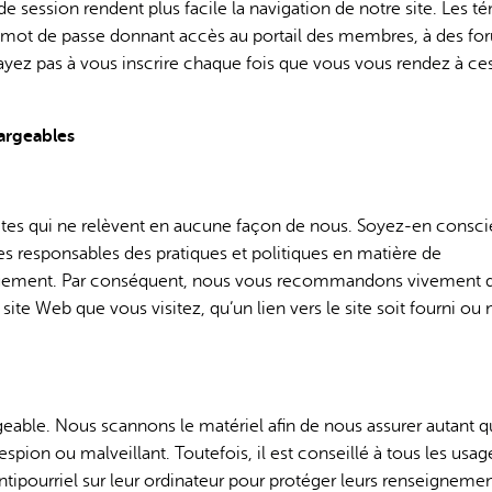
e session rendent plus facile la navigation de notre site. Les t
e mot de passe donnant accès au portail des membres, à des fo
’ayez pas à vous inscrire chaque fois que vous vous rendez à ce
hargeables
sites qui ne relèvent en aucune façon de nous. Soyez-en consci
s responsables des pratiques et politiques en matière de
iquement. Par conséquent, nous vous recommandons vivement 
 site Web que vous visitez, qu’un lien vers le site soit fourni ou
geable. Nous scannons le matériel afin de nous assurer autant 
 espion ou malveillant. Toutefois, il est conseillé à tous les usag
t antipourriel sur leur ordinateur pour protéger leurs renseignemen