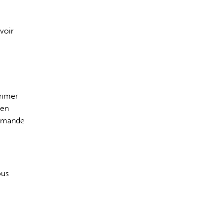
voir
rimer
 en
demande
ous