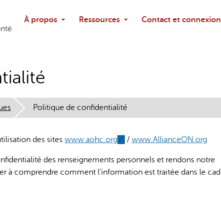
Rechercher
À propos
Ressources
Contact et connexion
Poser une questi
ialité
ques
Politique de confidentialité
tilisation des sites
www.aohc.org
(link
/
www.AllianceON.org
is
fidentialité des renseignements personnels et rendons notre
external)
ider à comprendre comment l’information est traitée dans le cad