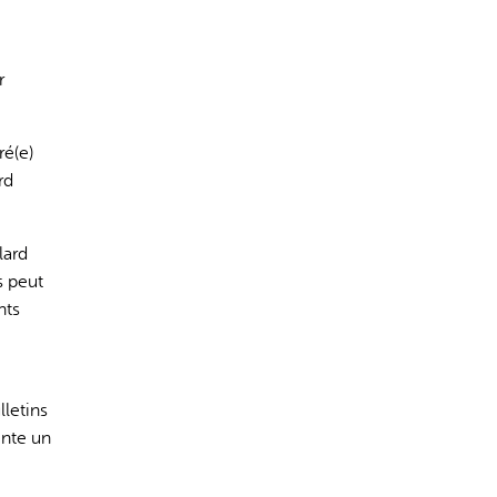
r
ré(e)
rd
lard
s peut
nts
letins
ente un