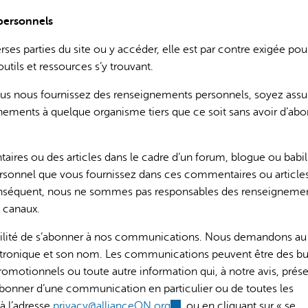
 personnels
verses parties du site ou y accéder, elle est par contre exigée pou
tils et ressources s’y trouvant.
vous nous fournissez des renseignements personnels, soyez assu
ments à quelque organisme tiers que ce soit sans avoir d’abo
aires ou des articles dans le cadre d’un forum, blogue ou babil
ersonnel que vous fournissez dans ces commentaires ou article
ar conséquent, nous ne sommes pas responsables des renseigneme
 canaux.
ssibilité de s’abonner à nos communications. Nous demandons au
ectronique et son nom. Les communications peuvent être des bul
romotionnels ou toute autre information qui, à notre avis, prés
désabonner d’une communication en particulier ou de toutes les
à l’adresse
privacy@allianceON.org
(link
, ou en cliquant sur « se