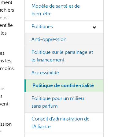
uement
Modèle de santé et de
ichiers
bien-être
e et
entifie
Politiques
 les
Anti-oppression
s incorrectes, veuillez donc vérifier toute réponse.
Politique sur le parrainage et
les
le financement
ns les
témoins
Accessibilité
Politique de confidentialité
se
es
Politique pour un milieu
vent
sans parfum
Conseil d'adminstration de
ession
l'Alliance
e