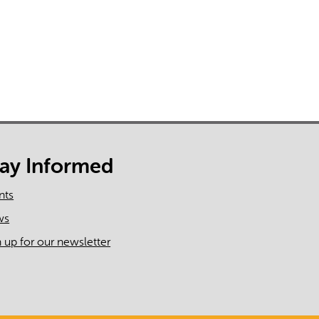
tay Informed
nts
ws
n up for our newsletter