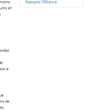
émoins
Appuyez l’Alliance
rums et
s
ent(e)
de
 non à
que
ers de
ts.