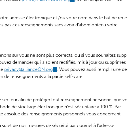
sends
e-
tre adresse électronique et /ou votre nom dans le but de rece
mail)
pas ces renseignements sans avoir d’abord obtenu votre
nons sur vous ne sont plus corrects, ou si vous souhaitez supp
vez demander qu’ils soient rectifiés, mis à jour ou supprimés
se
privacy@allianceON.org
(link
. Vous pouvez aussi remplir une 
on de renseignements à la partie self-care.
sends
e-
mail)
secteur afin de protéger tout renseignement personnel que v
ode de stockage électronique n’est sécuritaire à 100 %. Par
ité absolue des renseignements personnels vous concernant.
 sujet de nos mesures de sécurité par courriel à l’adresse