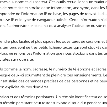
formes aux normes du secteur. Ces outils recueillent automatiq
rs de notre site et stocke cette information, anonyme, dans les f
prendre de l’information IP de base, les pages de renvoi, la dat
adresse IP et le type de navigateur utilisés. Cette information n’id
nt à administrer le site ainsi qu’à analyser l’utilisation du site et
L'IA peut afficher des information
endre plus faciles et plus rapides les ouvertures de sessions et 
s témoins sont de très petits fichiers-textes qui sont stockés da
 Nous ne relions pas l’information que nous stockons dans les 
sites sur notre site.
s comme le nom, l’adresse, le numéro de téléphone et l’adres
orsque ceux-ci soumettent de plein gré ces renseignements. L
ur satisfaire des demandes précises de ces personnes et ne peu
ion explicite de ces dernières.
ssion et des témoins persistants. Un témoin identificateur de s
un témoin persistant peut rester sur votre disque dur pendant un