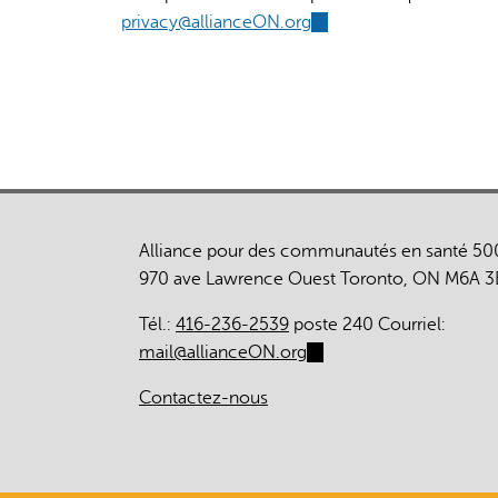
privacy@allianceON.org
(link
sends
e-
mail)
Alliance pour des communautés en santé 50
970 ave Lawrence Ouest Toronto, ON M6A 3
Tél.:
416-236-2539
poste 240 Courriel:
mail@allianceON.org
(link
sends
Contactez-nous
e-
mail)