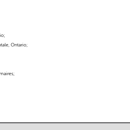
;
io;
tale, Ontario;
maires;