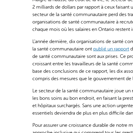
2 milliards de dollars par rapport à ceux faisant u
secteur de la santé communautaire perd des trava
organisations de santé communautaire à recruter 
chaque mois où les salaires en Ontario restent
L’année dernière, dix organisations de santé co
la santé communautaire ont
publié un rapport
d
de santé communautaire sont aux prises. Ce prob
croissant entre les travailleurs de la santé commu
base des conclusions de ce rapport, les dix ass
compris des mesures que le gouvernement de l’O
Le secteur de la santé communautaire joue un r
les bons soins au bon endroit, en faisant la pres
et hôpitaux surchargés. Sans une action urgente
essentiels deviendra de plus en plus difficile dan
Pour assurer une croissance durable de notre ma
approche inclusive qui comprend tous les pres