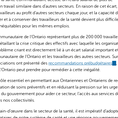
n travail similaire dans d’autres secteurs. En raison de cet écart,
illeurs au profit d’autres secteurs chaque jour, et la capacité 
et à conserver des travailleurs de la santé devient plus difficil
 inéquitables pour les mêmes emplois.
mmunautaire de l’Ontario représentant plus de 200 000 travaille
étaillant la crise critique des effectifs avec laquelle les organisa
lème criant est directement lié à un écart salarial important e
nautaire de l’Ontario et les travailleurs des autres secteurs. Sur
ociations ont présenté des
recommandations prébudgétaires
(li
,
ntario peut prendre pour remédier à cette inégalité.
is
ext
ôle essentiel en permettant aux Ontariennes et Ontariens de re
tation de soins préventifs et en réduisant la pression sur les urg
 du gouvernement pour aider ce secteur, l’accès aux services d
s nos collectivités.
in-d’œuvre dans le secteur de la santé, il est impératif d’adopt
tataires de notre système de santé et une réponse gouverneme