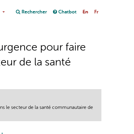
Close
Rechercher
Chatbot
En
Fr
Close
on au chatbot
urgence pour faire
teur de la santé
dans le secteur de la santé communautaire de