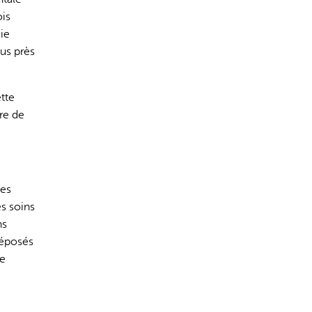
ois
ie
us près
tte
re de
des
s soins
ns
réposés
de