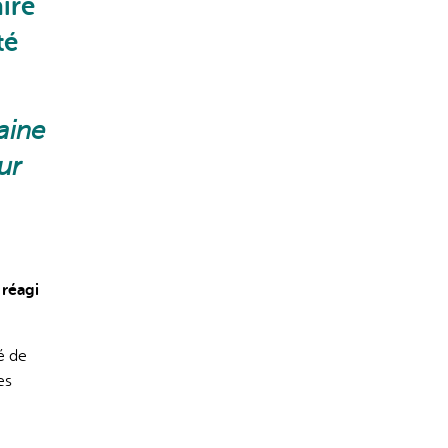
ire
té
aine
s incorrectes, veuillez donc vérifier toute réponse.
ur
 réagi
é de
es