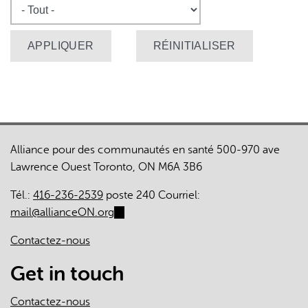
Alliance pour des communautés en santé 500-970 ave
Lawrence Ouest Toronto, ON M6A 3B6
Tél.:
416-236-2539
poste 240 Courriel:
mail@allianceON.org
(link
sends
Contactez-nous
e-
mail)
Get in touch
Contactez-nous