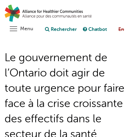
Aller
Rechercher
Cl
au
C
Poser une question au chatbot
contenu
principal
Toggle menu visibility
Menu
Rechercher
Chatbot
En
Le gouvernement de
l’Ontario doit agir de
toute urgence pour faire
face à la crise croissante
des effectifs dans le
secteur de la santé