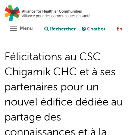
Aller
Rechercher
Cl
au
C
Poser une question au chatbot
contenu
principal
Toggle menu visibility
Menu
Rechercher
Chatbot
En
Félicitations au CSC
Chigamik CHC et à ses
partenaires pour un
nouvel édifice dédiée au
partage des
connaissances et à la