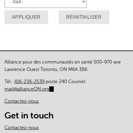
Alliance pour des communautés en santé 500-970 ave
Lawrence Ouest Toronto, ON M6A 3B6
Tél.:
416-236-2539
poste 240 Courriel:
mail@allianceON.org
(link
sends
Contactez-nous
e-
mail)
Get in touch
Contactez-nous