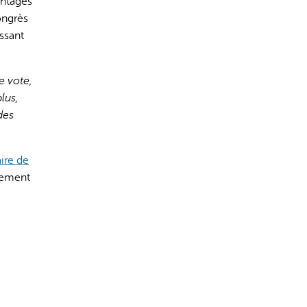
antages
ongrès
ssant
e vote,
lus,
des
ire de
vement