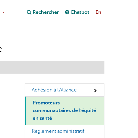
Close
Rechercher
Chatbot
En
Close
on au chatbot
é
Adhésion à l’Alliance
Promoteurs
communautaires de l’équité
en santé
Règlement administratif