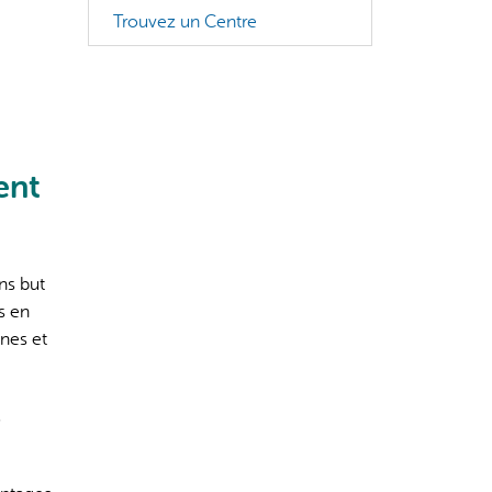
Trouvez un Centre
s incorrectes, veuillez donc vérifier toute réponse.
ent
ns but
s en
nnes et
n