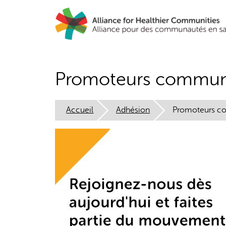
Aller
au
contenu
principal
Promoteurs communau
Accueil
Adhésion
Promoteurs co