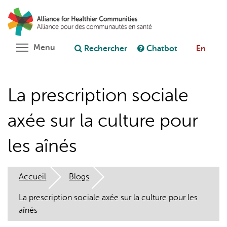
Aller
Rechercher
Cl
au
C
Poser une question au chatbot
contenu
principal
Toggle menu visibility
Menu
Rechercher
Chatbot
En
La prescription sociale
axée sur la culture pour
les aînés
Accueil
Blogs
La prescription sociale axée sur la culture pour les
aînés