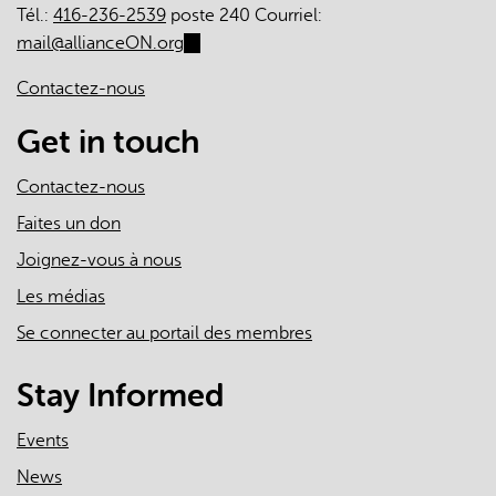
Tél.:
416-236-2539
poste 240 Courriel:
mail@allianceON.org
(link
sends
Contactez-nous
e-
mail)
Get in touch
Contactez-nous
Faites un don
Joignez-vous à nous
Les médias
Se connecter au portail des membres
Stay Informed
Events
News