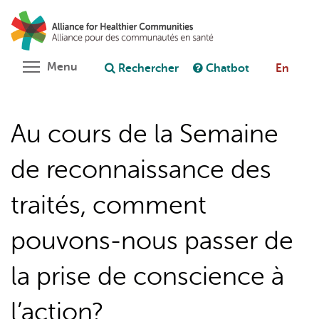
Aller
Rechercher
Cl
au
C
Poser une question au chatbot
contenu
principal
Toggle menu visibility
Menu
Rechercher
Chatbot
En
Au cours de la Semaine
de reconnaissance des
traités, comment
pouvons-nous passer de
la prise de conscience à
l’action?