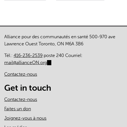
Alliance pour des communautés en santé 500-970 ave
Lawrence Ouest Toronto, ON M6A 3B6
Tél.:
416-236-2539
poste 240 Courriel:
mail@allianceON.org
(link
sends
Contactez-nous
e-
mail)
Get in touch
Contactez-nous
Faites un don
Joignez-vous à nous