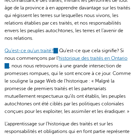
reconnaissance des traités, invitant les personnes de tout
âge de la province à en apprendre davantage sur les traités
qui régissent les terres sur lesquelles nous vivons, les
relations établies par ces traités, et nos responsabilités
envers les peuples autochtones, les terres et l’avenir de
nos relations.
Qu’est-ce qu’un traité?
(link
Qu’est-ce que cela signifie? Si
nous commençons par l’
is
historique des traités en Ontario
(link
, nous nous retrouvons à une grande intersection de
external)
is
promesses rompues, qui le sont encore à ce jour. Comme
external)
le souligne la page Web de l’historique : « Malgré la
promesse de premiers traités et les partenariats
mutuellement respectueux qu’ils ont établis, les peuples
autochtones ont été ciblés par les politiques coloniales
conçues pour les exploiter, les assimiler et les éradiquer. »
L’apprentissage sur l’historique des traités et sur les
responsabilités et obligations qui en font partie représente