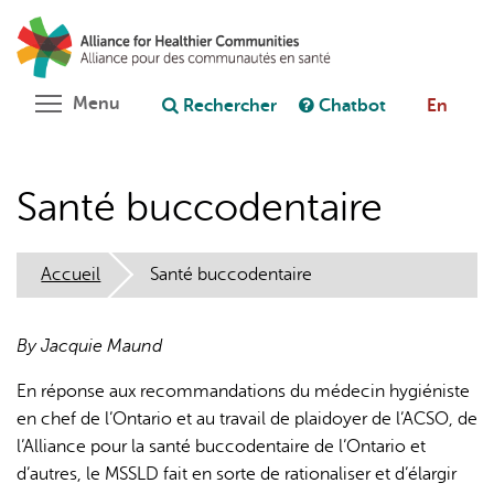
Aller
Rechercher
Cl
au
C
Poser une question au chatbot
contenu
principal
Toggle menu visibility
Menu
Rechercher
Chatbot
En
Santé buccodentaire
Accueil
Santé buccodentaire
By Jacquie Maund
En réponse aux recommandations du médecin hygiéniste
en chef de l’Ontario et au travail de plaidoyer de l’ACSO, de
l’Alliance pour la santé buccodentaire de l’Ontario et
d’autres, le MSSLD fait en sorte de rationaliser et d’élargir