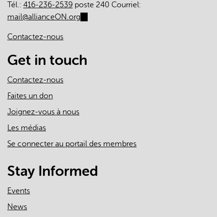
Tél.:
416-236-2539
poste 240 Courriel:
mail@allianceON.org
(link
sends
Contactez-nous
e-
mail)
Get in touch
Contactez-nous
Faites un don
Joignez-vous à nous
Les médias
Se connecter au portail des membres
Stay Informed
Events
News