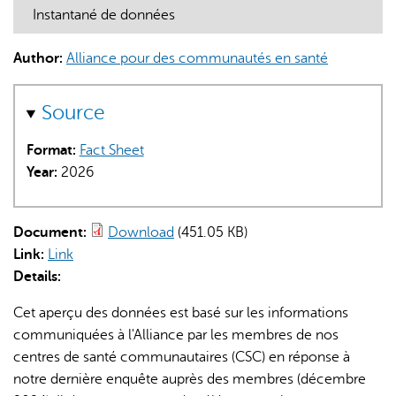
Instantané de données
Author:
Alliance pour des communautés en santé
Source
AI may display incorrect information, so verify any
Format:
Fact Sheet
responses.
Year:
2026
Document:
Download
(451.05 KB)
Link:
Link
Details:
Cet aperçu des données est basé sur les informations
communiquées à l'Alliance par les membres de nos
centres de santé communautaires (CSC) en réponse à
notre dernière enquête auprès des membres (décembre