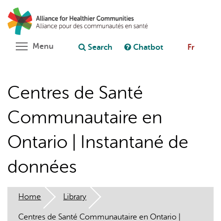
Skip
Search
Cl
to
C
Ask chatbot
main
content
Toggle menu visibility
Menu
Search
Chatbot
Fr
Centres de Santé
Communautaire en
Ontario | Instantané de
données
Home
Library
Centres de Santé Communautaire en Ontario |