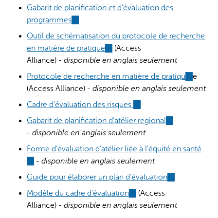
external)
Gabarit de planification et d’évaluation des
programmes
(link
is
Outil de schématisation du protocole de recherche
external)
en matière de pratique
(link
(Access
Alliance) -
disponible en anglais seulement
is
external)
Protocole de recherche en matière de pratiqu
(link
e
(Access Alliance) -
disponible en anglais seulement
is
external)
Cadre d’évaluation des risques
(link
is
Gabarit de planification d’atélier regional
(link
external)
-
disponible en anglais seulement
is
external)
Forme d’évaluation d’atélier liée à l’équité en santé
(link
-
disponible en anglais seulement
is
Guide pour élaborer un plan d’évaluation
(link
external)
is
Modèle du cadre d’évaluation
(link
(Access
external)
Alliance) -
disponible en anglais seulement
is
external)