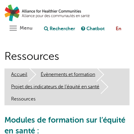
Aller
Rechercher
Cl
au
C
Poser une question au chatbot
contenu
principal
Toggle menu visibility
Menu
Rechercher
Chatbot
En
Ressources
Accueil
Évènements et formation
Projet des indicateurs de l’équité en santé
Ressources
Modules de formation sur l’équité
en santé :