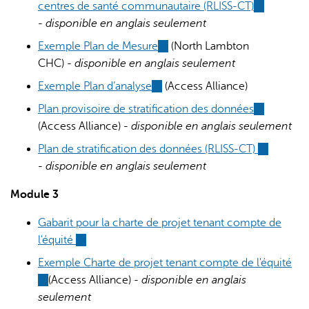
centres de santé communautaire (RLISS-CT)
(link
-
disponible en anglais seulement
is
external)
Exemple Plan de Mesure
(link
(North Lambton
CHC) -
disponible en anglais seulement
is
external)
Exemple Plan d’analyse
(link
(Access Alliance)
is
Plan provisoire de stratification des données
(link
external)
(Access Alliance) -
disponible en anglais seulement
is
external)
Plan de stratification des données (RLISS-CT)
(link
-
disponible en anglais seulement
is
external)
Module 3
Gabarit pour la charte de projet tenant compte de
l'équité
(link
is
Exemple Charte de projet tenant compte de l'équité
external)
(link
(Access Alliance) -
disponible en anglais
is
seulement