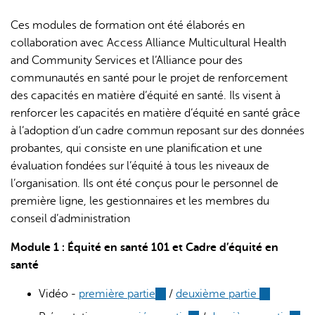
Ces modules de formation ont été élaborés en
collaboration avec Access Alliance Multicultural Health
and Community Services et l’Alliance pour des
communautés en santé pour le projet de renforcement
des capacités en matière d’équité en santé. Ils visent à
renforcer les capacités en matière d’équité en santé grâce
L'IA peut afficher des informations incorrectes, veuillez donc
à l’adoption d’un cadre commun reposant sur des données
vérifier toute réponse.
probantes, qui consiste en une planification et une
évaluation fondées sur l’équité à tous les niveaux de
l’organisation. Ils ont été conçus pour le personnel de
première ligne, les gestionnaires et les membres du
conseil d’administration
Module 1 : Équité en santé 101 et Cadre d’équité en
santé
Vidéo -
première partie
(link
/
deuxième partie
(link
is
is