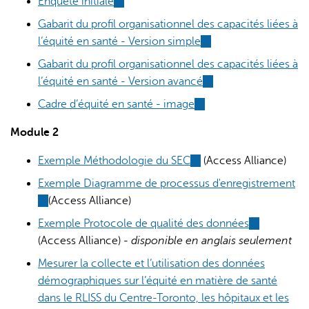
Enquête initiale
(link
is
Gabarit du profil organisationnel des capacités liées à
external)
l’équité en santé - Version simple
(link
is
Gabarit du profil organisationnel des capacités liées à
external)
l’équité en santé - Version avancé
(link
is
Cadre d’équité en santé - image
(link
external)
is
Module 2
external)
Exemple Méthodologie du SEC
(link
(Access Alliance)
is
Exemple Diagramme de processus d'enregistrement
external)
(link
(Access Alliance)
is
Exemple Protocole de qualité des données
(link
external)
(Access Alliance) -
disponible en anglais seulement
is
external)
Mesurer la collecte et l’utilisation des données
démographiques sur l’équité en matière de santé
dans le RLISS du Centre-Toronto, les hôpitaux et les