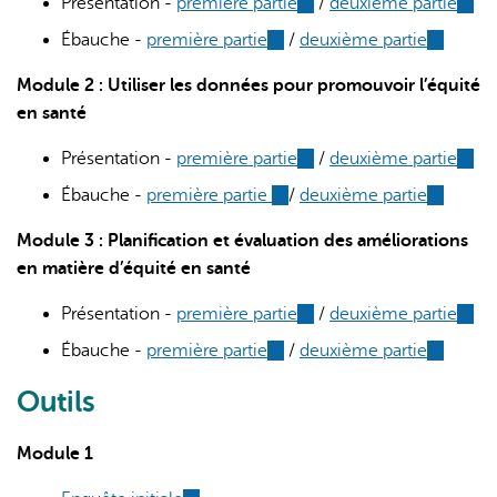
Présentation -
premiére partie
(link
/
deuxième partie
(link
external)
external)
is
is
Ébauche -
première partie
(link
/
deuxième partie
(link
external)
exter
is
is
Module 2 : Utiliser les données pour promouvoir l’équité
external)
external)
en santé
Présentation -
première partie
(link
/
deuxième partie
(link
is
is
Ébauche -
première partie
(link
/
deuxième partie
(link
external)
exter
is
is
Module 3 : Planification et évaluation des améliorations
external)
external)
en matière d’équité en santé
Présentation -
première partie
(link
/
deuxième partie
(link
is
is
Ébauche -
première partie
(link
/
deuxième partie
(link
external)
exter
is
is
Outils
external)
external)
Module 1