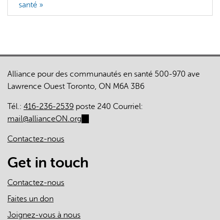
santé »
Alliance pour des communautés en santé 500-970 ave
Lawrence Ouest Toronto, ON M6A 3B6
Tél.:
416-236-2539
poste 240 Courriel:
mail@allianceON.org
(link
sends
Contactez-nous
e-
mail)
Get in touch
Contactez-nous
Faites un don
Joignez-vous à nous