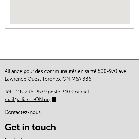
Alliance pour des communautés en santé 500-970 ave
Lawrence Ouest Toronto, ON M6A 3B6
Tél.:
416-236-2539
poste 240 Courriel:
mail@allianceON.org
(link
sends
Contactez-nous
e-
mail)
Get in touch