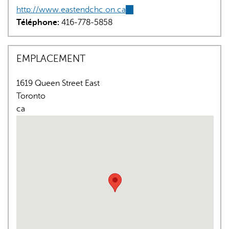
http://www.eastendchc.on.ca
(link
Téléphone:
416-778-5858
is
external)
EMPLACEMENT
1619 Queen Street East
L'IA peut afficher des informations incorrectes, veuillez donc
Toronto
vérifier toute réponse.
ca