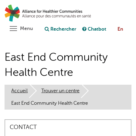
Aller
Rechercher
Cl
au
C
Poser une question au chatbot
contenu
principal
Toggle menu visibility
Menu
Rechercher
Chatbot
En
East End Community
Health Centre
Accueil
Trouver un centre
East End Community Health Centre
CONTACT